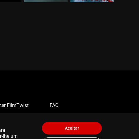
cer FilmTwist
FAQ
Aceitar
ara
er-lhe um