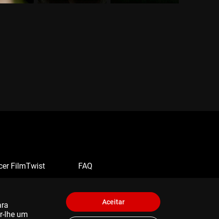
cer FilmTwist
FAQ
Aceitar
ara
er-lhe um