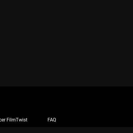
cer FilmTwist
FAQ