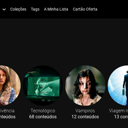
o
Coleções
Tags
A Minha Lista
Cartão Oferta
ivência
Tecnológico
Vampiros
Viagem 
nteúdos
68 conteúdos
12 conteúdos
13 con