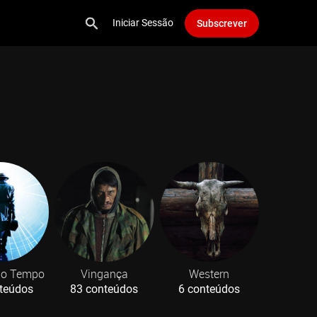
Iniciar Sessão
Subscrever
no Tempo
Vingança
Western
teúdos
83 conteúdos
6 conteúdos