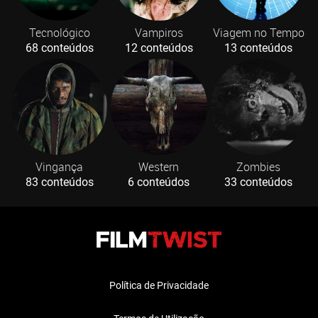
Tecnológico
Vampiros
Viagem no Tempo
68 conteúdos
12 conteúdos
13 conteúdos
Vingança
Western
Zombies
83 conteúdos
6 conteúdos
33 conteúdos
Política de Privacidade