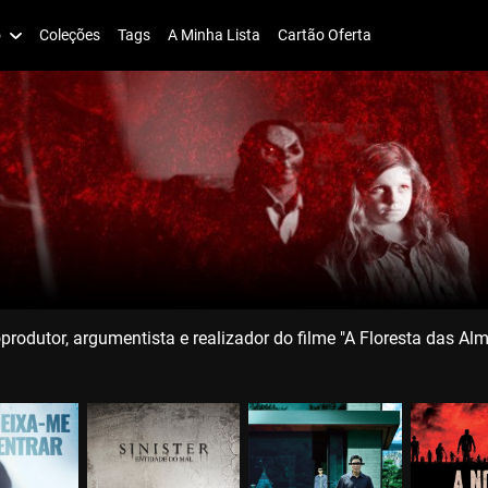
o
Coleções
Tags
A Minha Lista
Cartão Oferta
rodutor, argumentista e realizador do filme "A Floresta das Al