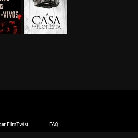
cer FilmTwist
FAQ