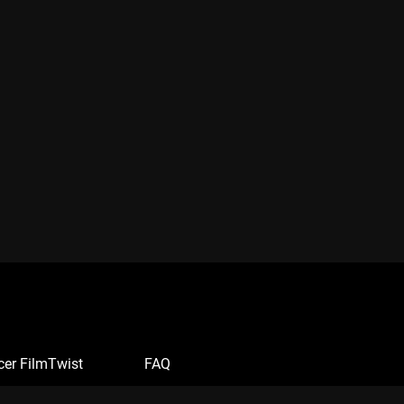
cer FilmTwist
FAQ