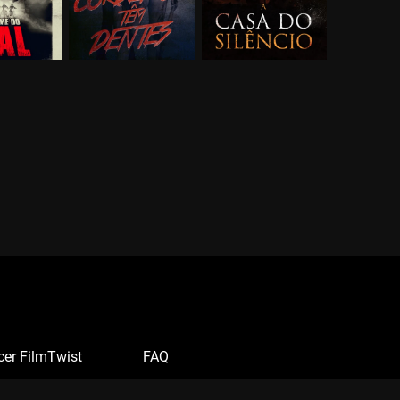
cer FilmTwist
FAQ