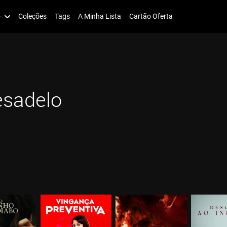
o
Coleções
Tags
A Minha Lista
Cartão Oferta
esadelo