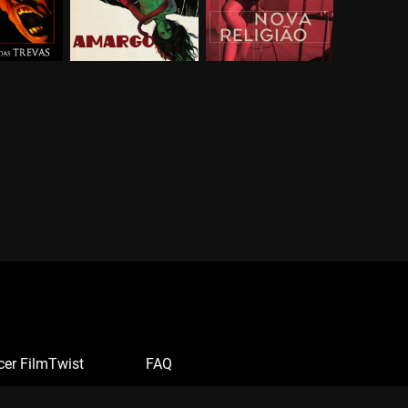
cer FilmTwist
FAQ