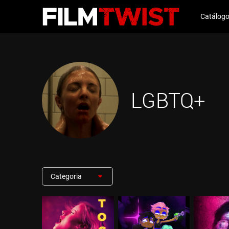
Catálog
LGBTQ+
Categoria