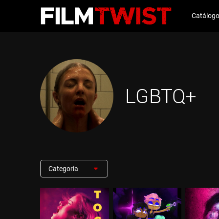
Catálog
LGBTQ+
Categoria