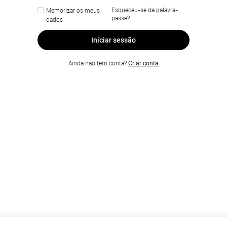
Esqueceu-se da palavra-
Memorizar os meus
passe?
dados
Iniciar sessão
Ainda não tem conta?
Criar conta