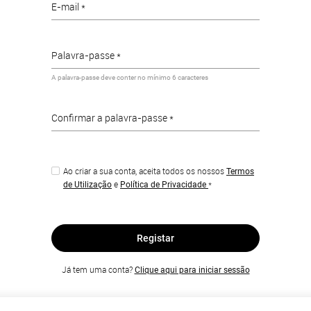
E-mail *
Palavra-passe *
A palavra-passe deve conter no mínimo 6 caracteres
Confirmar a palavra-passe *
Ao criar a sua conta, aceita todos os nossos
Termos
e
*
de Utilização
Política de Privacidade
Registar
Já tem uma conta?
Clique aqui para iniciar sessão