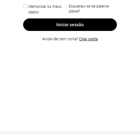
Esqueceu-se da palavra-
Memorizar os meus
passe?
dados
Iniciar sessão
Ainda não tem conta?
Criar conta