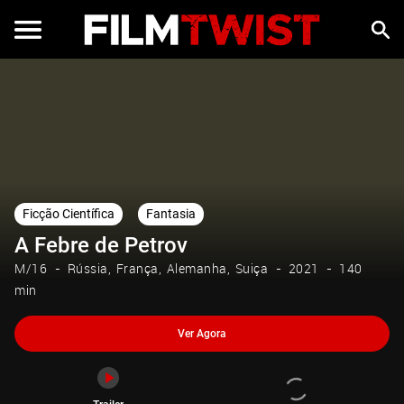
Ver Agora
Trailer
Ficção Científica
Fantasia
A Febre de Petrov
M/16
Rússia
França
Alemanha
Suiça
2021
140
min
Ver Agora