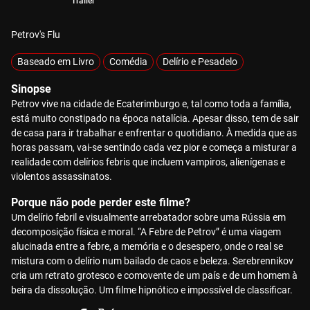
Trailer
Petrov's Flu
Baseado em Livro
Comédia
Delírio e Pesadelo
Sinopse
Petrov vive na cidade de Ecaterimburgo e, tal como toda a família,
está muito constipado na época natalícia. Apesar disso, tem de sair
de casa para ir trabalhar e enfrentar o quotidiano. À medida que as
horas passam, vai-se sentindo cada vez pior e começa a misturar a
realidade com delírios febris que incluem vampiros, alienígenas e
violentos assassinatos.
Porque não pode perder este filme?
Um delírio febril e visualmente arrebatador sobre uma Rússia em
decomposição física e moral. “A Febre de Petrov” é uma viagem
alucinada entre a febre, a memória e o desespero, onde o real se
mistura com o delírio num bailado de caos e beleza. Serebrennikov
cria um retrato grotesco e comovente de um país e de um homem à
beira da dissolução. Um filme hipnótico e impossível de classificar.