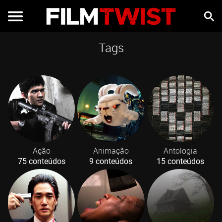
Tags
Ação
Animação
Antologia
75 conteúdos
9 conteúdos
15 conteúdos