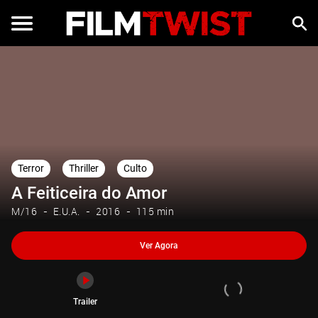
Ver Agora
Trailer
Terror
Thriller
Culto
A Feiticeira do Amor
M/16
E.U.A.
2016
115 min
Ver Agora
Trailer