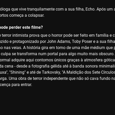
óloga que vive tranquilamente com a sua filha, Echo. Após um ac
ortos começa a colapsar.
ode perder este filme?
 terror intimista prova que o horror pode ser feito em família 
duzido e protagonizado por John Adams, Toby Poser e a sua fil
o nas veias. A história gira em torno de uma mãe médium que 
ja culpa se transforma num portal para algo muito mais obscuro
rmal adquire aqui contornos únicos graças à atmosfera gótica,
a cena - desde a fotografia gélida até à banda sonora minimal
uxa", "Shining" e até de Tarkovsky, "A Maldição dos Sete Círculo
arga. Uma obra de terror independente que não só cava fundo 
cença para entrar.