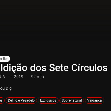
riller
ldição dos Sete Círculos
U.A.
2019
92 min
You Dig
es
Delírio e Pesadelo
Exclusivos
Sobrenatural
Vingança