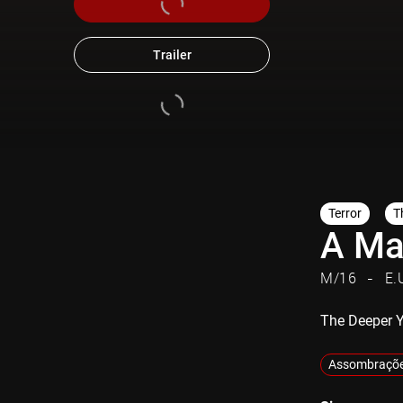
Trailer
Terror
Th
A Ma
M/16
E.
The Deeper 
Assombraçõ