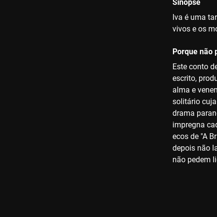
Sinopse
Iva é uma tar
vivos e os m
Porque não p
Este conto de
escrito, pro
alma e venen
solitário cu
drama parano
impregna cad
ecos de "A Br
depois não l
não pedem li