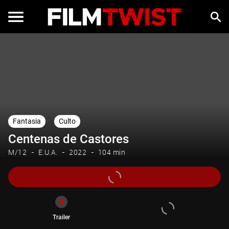
Trailer
Fantasia
Culto
Centenas de Castores
M/12
E.U.A.
2022
104 min
Trailer