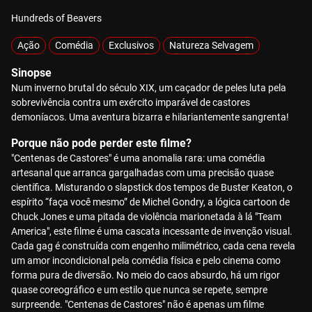
Hundreds of Beavers
Ação
Comédia
Exclusivos
Natureza Selvagem
Sinopse
Num inverno brutal do século XIX, um caçador de peles luta pela
sobrevivência contra um exército imparável de castores
demoníacos. Uma aventura bizarra e hilariantemente sangrenta!
Porque não pode perder este filme?
"Centenas de Castores" é uma anomalia rara: uma comédia
artesanal que arranca gargalhadas com uma precisão quase
científica. Misturando o slapstick dos tempos de Buster Keaton, o
espírito “faça você mesmo” de Michel Gondry, a lógica cartoon de
Chuck Jones e uma pitada de violência marionetada à lá "Team
America", este filme é uma cascata incessante de invenção visual.
Cada gag é construída com engenho milimétrico, cada cena revela
um amor incondicional pela comédia física e pelo cinema como
forma pura de diversão. No meio do caos absurdo, há um rigor
quase coreográfico e um estilo que nunca se repete, sempre
surpreende. "Centenas de Castores" não é apenas um filme