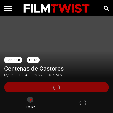
Trailer
Fantasia
Culto
Centenas de Castores
M/12
E.U.A.
2022
104 min
Trailer