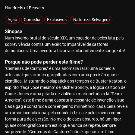
Hundreds of Beavers
Ação
Comédia
Exclusivos
Natureza Selvagem
Sinopse
Num inverno brutal do século XIX, um caçador de peles luta pela
sobrevivência contra um exército imparável de castores
demoníacos. Uma aventura bizarra e hilariantemente sangrenta!
Porque não pode perder este filme?
"Centenas de Castores" é uma anomalia rara: uma comédia
artesanal que arranca gargalhadas com uma precisão quase
científica. Misturando o slapstick dos tempos de Buster Keaton, o
espírito “faça você mesmo” de Michel Gondry, a lógica cartoon de
Chuck Jones e uma pitada de violência marionetada à lá "Team
America", este filme é uma cascata incessante de invenção visual.
Cada gag é construída com engenho milimétrico, cada cena revela
um amor incondicional pela comédia física e pelo cinema como
forma pura de diversão. No meio do caos absurdo, há um rigor
quase coreográfico e um estilo que nunca se repete, sempre
surpreende. "Centenas de Castores" não é apenas um filme