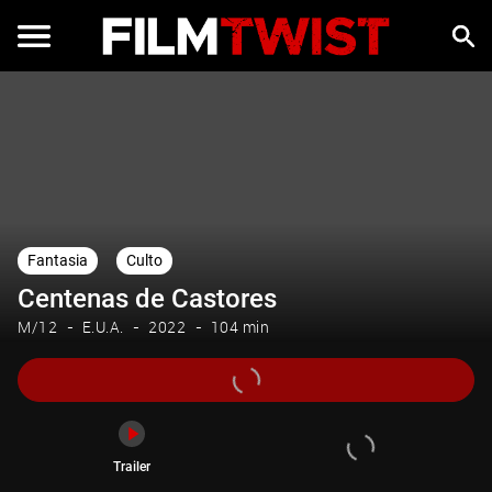
Trailer
Fantasia
Culto
Centenas de Castores
M/12
E.U.A.
2022
104 min
Trailer