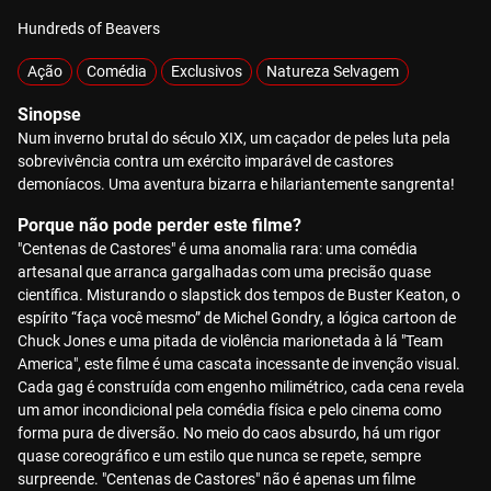
Hundreds of Beavers
Ação
Comédia
Exclusivos
Natureza Selvagem
Sinopse
Num inverno brutal do século XIX, um caçador de peles luta pela
sobrevivência contra um exército imparável de castores
demoníacos. Uma aventura bizarra e hilariantemente sangrenta!
Porque não pode perder este filme?
"Centenas de Castores" é uma anomalia rara: uma comédia
artesanal que arranca gargalhadas com uma precisão quase
científica. Misturando o slapstick dos tempos de Buster Keaton, o
espírito “faça você mesmo” de Michel Gondry, a lógica cartoon de
Chuck Jones e uma pitada de violência marionetada à lá "Team
America", este filme é uma cascata incessante de invenção visual.
Cada gag é construída com engenho milimétrico, cada cena revela
um amor incondicional pela comédia física e pelo cinema como
forma pura de diversão. No meio do caos absurdo, há um rigor
quase coreográfico e um estilo que nunca se repete, sempre
surpreende. "Centenas de Castores" não é apenas um filme