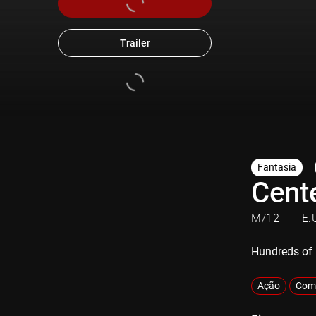
Trailer
Fantasia
Cent
M/12
E.
Hundreds of
Ação
Com