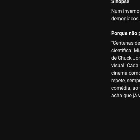
Sinopse
Num inverno 
demoníacos. 
Porque não p
"Centenas de
científica. 
de Chuck Jon
visual. Cada
cinema como 
repete, semp
comédia, ao 
acha que já v