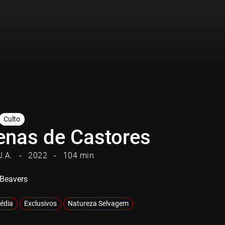
Culto
enas de Castores
U.A.
2022
104 min
 Beavers
édia
Exclusivos
Natureza Selvagem