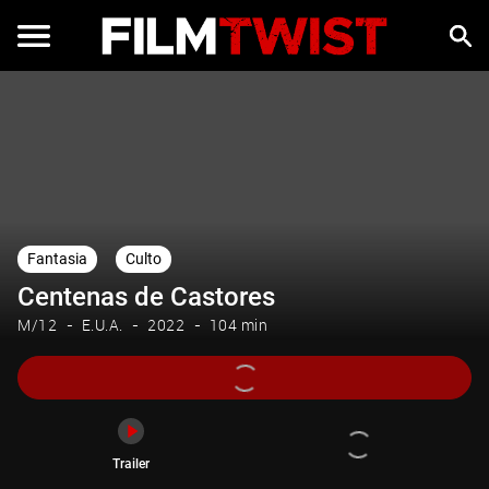
Trailer
Fantasia
Culto
Centenas de Castores
M/12
E.U.A.
2022
104 min
Trailer