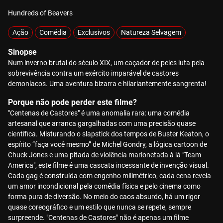
Hundreds of Beavers
Ação
Comédia
Exclusivos
Natureza Selvagem
Sinopse
Num inverno brutal do século XIX, um caçador de peles luta pela
sobrevivência contra um exército imparável de castores
demoníacos. Uma aventura bizarra e hilariantemente sangrenta!
Porque não pode perder este filme?
"Centenas de Castores" é uma anomalia rara: uma comédia
artesanal que arranca gargalhadas com uma precisão quase
científica. Misturando o slapstick dos tempos de Buster Keaton, o
espírito “faça você mesmo” de Michel Gondry, a lógica cartoon de
Chuck Jones e uma pitada de violência marionetada à lá "Team
America", este filme é uma cascata incessante de invenção visual.
Cada gag é construída com engenho milimétrico, cada cena revela
um amor incondicional pela comédia física e pelo cinema como
forma pura de diversão. No meio do caos absurdo, há um rigor
quase coreográfico e um estilo que nunca se repete, sempre
surpreende. "Centenas de Castores" não é apenas um filme