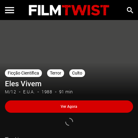
Ver Agora
Ficção Científica
Terror
Culto
Eles Vivem
M/12
E.U.A.
1988
91 min
Ver Agora