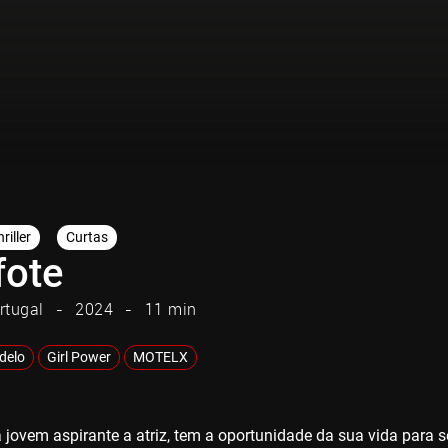
riller
Curtas
fote
rtugal
2024
11 min
adelo
Girl Power
MOTELX
 jovem aspirante a atriz, tem a oportunidade da sua vida para se