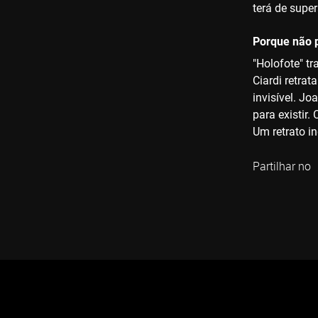
terá de sup
Porque não p
"Holofote" t
Ciardi retra
invisível. J
para existir.
Um retrato i
Partilhar no