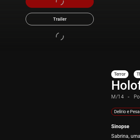
Trailer
Terror
Th
Holo
M/14
Po
Delírio e Pes
Sinopse
Sabrina, uma