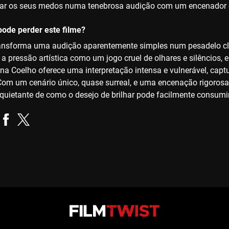
erar os seus medos numa tenebrosa audição com um encenador 
ode perder este filme?
ransforma uma audição aparentemente simples num pesadelo cl
ta a pressão artística como um jogo cruel de olhares e silêncio
oana Coelho oferece uma interpretação intensa e vulnerável, capt
 Com um cenário único, quase surreal, e uma encenação rigorosa, o 
nquietante de como o desejo de brilhar pode facilmente consumi