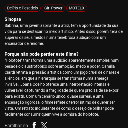
Delírio e Pesadelo
Girl Power
MOTELX
Sinopse
Sabrina, uma jovem aspirante a atriz, tem a oportunidade da sua
vida para se destacar no meio artístico. Antes disso, porém, terá de
superar os seus medos numa tenebrosa audição com um
encenador de renome.
Porque não pode perder este filme?
"Holofote" transforma uma audição aparentemente simples num
pesadelo claustrofóbico sobre ambição, medo e poder. Camilla
Ciardi retrata a pressão artística como um jogo cruel de olhares e
silêncios, em que a hierarquia se transforma numa ameaça
invisível. Joana Coelho oferece uma interpretação intensa e
vulnerável, capturando a fragilidade de quem precisa de se expor
para existir. Com um cenário único, quase surreal, e uma
encenação rigorosa, o filme reflete o terror íntimo de querer ser
vista. Um retrato inquietante de como o desejo de brilhar pode
facilmente consumir quem vive à sombra do holofote.
Partilhar no