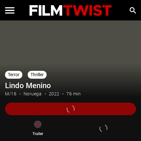
Trailer
Terror
Thriller
Lindo Menino
M/16
Noruega
2022
76 min
Trailer