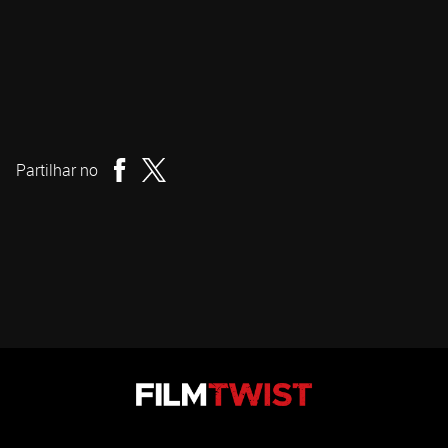
Viljar Bøe
Realizador
Partilhar no