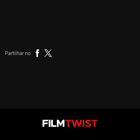
Viljar Bøe
Realizador
Partilhar no