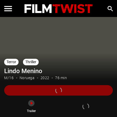
Trailer
Terror
Thriller
Lindo Menino
M/16
Noruega
2022
76 min
Trailer