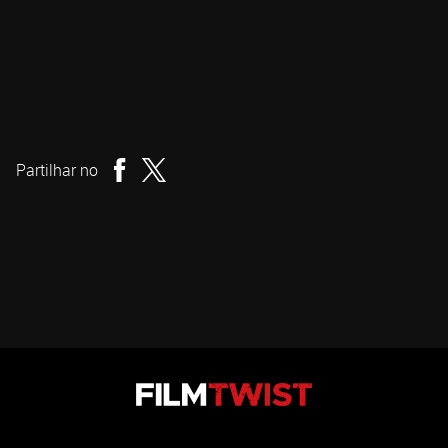
Viljar Bøe
Realizador
Partilhar no