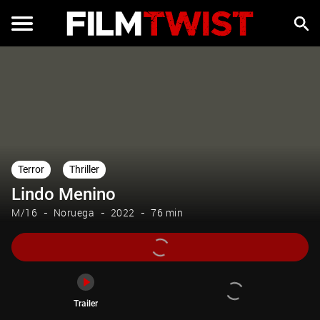
Trailer
Terror
Thriller
Lindo Menino
M/16
Noruega
2022
76 min
Trailer