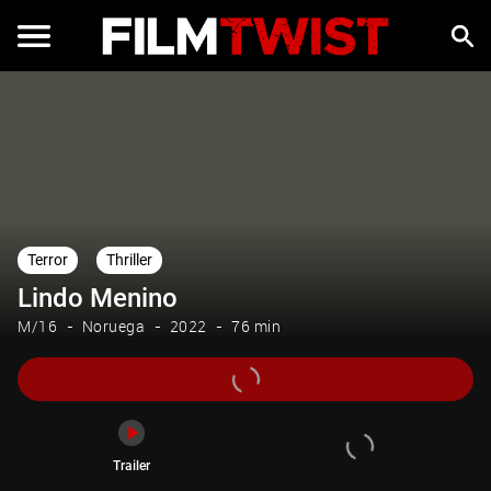
Trailer
Terror
Thriller
Lindo Menino
M/16
Noruega
2022
76 min
Trailer