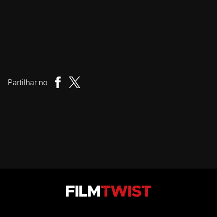
Viljar Bøe
Realizador
Partilhar no