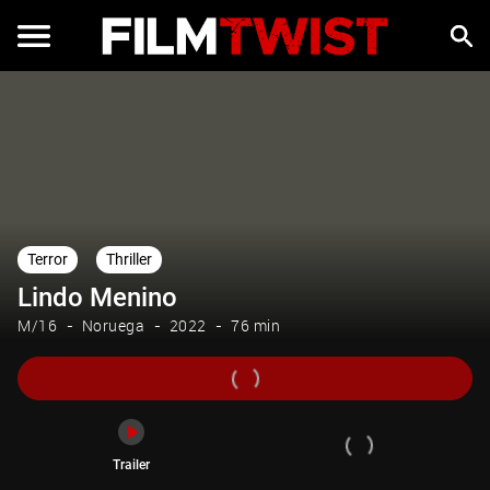
Trailer
Terror
Thriller
Lindo Menino
M/16
Noruega
2022
76 min
Trailer