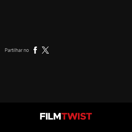
Viljar Bøe
Realizador
Partilhar no