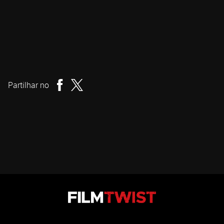
Viljar Bøe
Realizador
Partilhar no