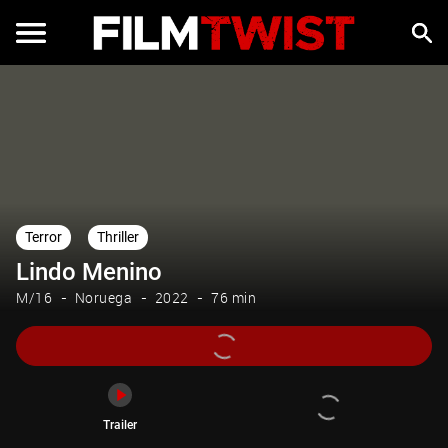
Trailer
Terror
Thriller
Lindo Menino
M/16
Noruega
2022
76 min
Trailer