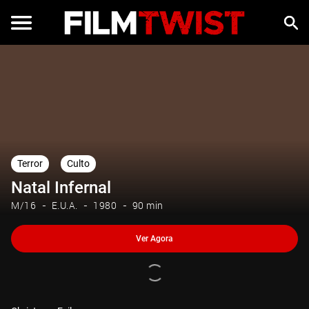
Ver Agora
Terror
Culto
Natal Infernal
M/16
E.U.A.
1980
90 min
Ver Agora