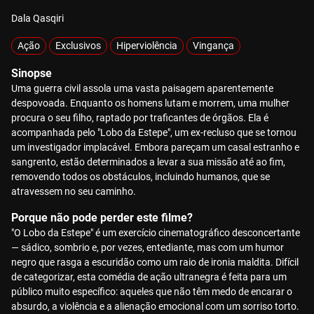
Dala Qasqiri
Ação
Exclusivos
Hiperviolência
Vingança
Sinopse
Uma guerra civil assola uma vasta paisagem aparentemente
despovoada. Enquanto os homens lutam e morrem, uma mulher
procura o seu filho, raptado por traficantes de órgãos. Ela é
acompanhada pelo "Lobo da Estepe", um ex-recluso que se tornou
um investigador implacável. Embora pareçam um casal estranho e
sangrento, estão determinados a levar a sua missão até ao fim,
removendo todos os obstáculos, incluindo humanos, que se
atravessem no seu caminho.
Porque não pode perder este filme?
"O Lobo da Estepe" é um exercício cinematográfico desconcertante
— sádico, sombrio e, por vezes, entediante, mas com um humor
negro que rasga a escuridão como um raio de ironia maldita. Difícil
de categorizar, esta comédia de ação ultranegra é feita para um
público muito específico: aqueles que não têm medo de encarar o
absurdo, a violência e a alienação emocional com um sorriso torto.