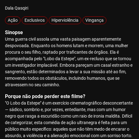
Dala Qasqiri
Ação
Exclusivos
Hiperviolência
Vingança
Sinopse
Uma guerra civil assola uma vasta paisagem aparentemente
despovoada. Enquanto os homens lutam e morrem, uma mulher
procura o seu filho, raptado por traficantes de órgãos. Ela é
acompanhada pelo "Lobo da Estepe", um ex-recluso que se tornou
um investigador implacável. Embora pareçam um casal estranho e
sangrento, estão determinados a levar a sua missão até ao fim,
removendo todos os obstáculos, incluindo humanos, que se
atravessem no seu caminho.
Porque não pode perder este filme?
"O Lobo da Estepe" é um exercício cinematográfico desconcertante
— sádico, sombrio e, por vezes, entediante, mas com um humor
negro que rasga a escuridão como um raio de ironia maldita. Difícil
de categorizar, esta comédia de ação ultranegra é feita para um
público muito específico: aqueles que não têm medo de encarar o
absurdo, a violência e a alienação emocional com um sorriso torto.