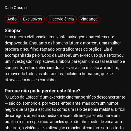
Dala Qasqiri
Ação
Exclusivos
Hiperviolência
Vingança
Sinopse
Uma guerra civil assola uma vasta paisagem aparentemente
despovoada. Enquanto os homens lutam e morrem, uma mulher
procura o seu filho, raptado por traficantes de órgãos. Ela é
acompanhada pelo "Lobo da Estepe", um ex-recluso que se tornou
um investigador implacável. Embora pareçam um casal estranho e
sangrento, estão determinados a levar a sua missão até ao fim,
removendo todos os obstáculos, incluindo humanos, que se
atravessem no seu caminho.
Porque não pode perder este filme?
"O Lobo da Estepe" é um exercício cinematográfico desconcertante
— sádico, sombrio e, por vezes, entediante, mas com um humor
negro que rasga a escuridão como um raio de ironia maldita. Difícil
de categorizar, esta comédia de ação ultranegra é feita para um
público muito específico: aqueles que não têm medo de encarar o
absurdo, a violência e a alienação emocional com um sorriso torto.