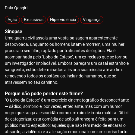
Dala Qasqiri
Ação
Exclusivos
Hiperviolência
Vingança
Sinopse
Uma guerra civil assola uma vasta paisagem aparentemente
despovoada. Enquanto os homens lutam e morrem, uma mulher
procura o seu filho, raptado por traficantes de órgãos. Ela é
acompanhada pelo "Lobo da Estepe", um ex-recluso que se tornou
um investigador implacável. Embora pareçam um casal estranho e
sangrento, estão determinados a levar a sua missão até ao fim,
removendo todos os obstáculos, incluindo humanos, que se
atravessem no seu caminho.
Porque não pode perder este filme?
"O Lobo da Estepe" é um exercício cinematográfico desconcertante
— sádico, sombrio e, por vezes, entediante, mas com um humor
negro que rasga a escuridão como um raio de ironia maldita. Difícil
de categorizar, esta comédia de ação ultranegra é feita para um
público muito específico: aqueles que não têm medo de encarar o
absurdo, a violência e a alienação emocional com um sorriso torto.