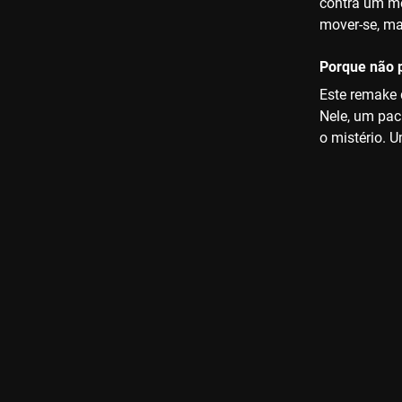
contra um mé
mover-se, m
Porque não p
Este remake 
Nele, um pac
o mistério. U