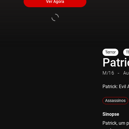
Ver Agora
Terror
Th
Patri
M/16
Au
Patrick: Evi
Assassinos
Sinopse
Patrick, um p