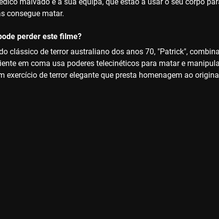
dico malvado e a sua equipa, que estão a usar o seu corpo para
as consegue matar.
ode perder este filme?
do clássico de terror australiano dos anos 70, "Patrick", comb
iente em coma usa poderes telecinéticos para matar e manipul
m exercício de terror elegante que presta homenagem ao original