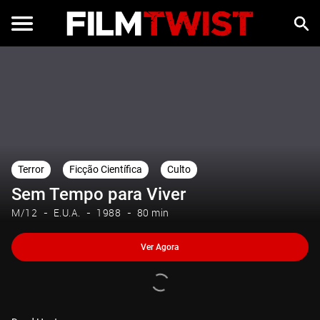
Ver Agora
Terror
Ficção Científica
Culto
Sem Tempo para Viver
M/12
E.U.A.
1988
80 min
Ver Agora