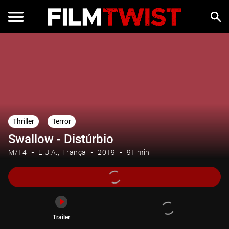
Trailer
Thriller
Terror
Swallow - Distúrbio
M/14
E.U.A.
França
2019
91 min
Trailer