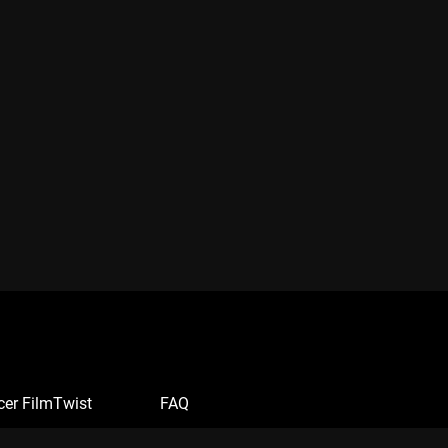
cer FilmTwist
FAQ