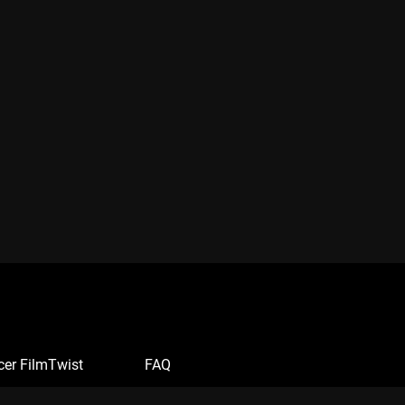
cer FilmTwist
FAQ