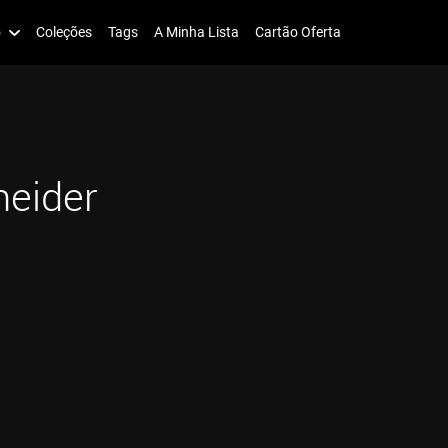
o
Coleções
Tags
A Minha Lista
Cartão Oferta
eider