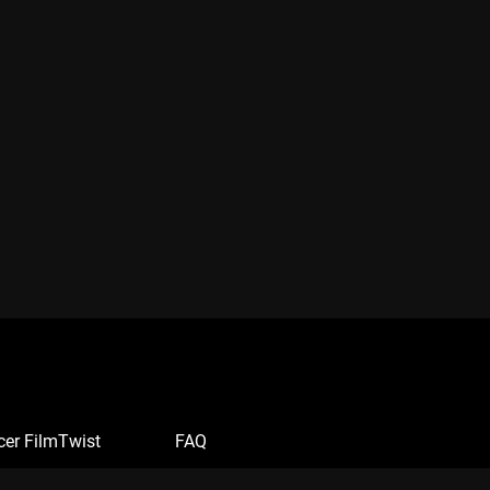
cer FilmTwist
FAQ