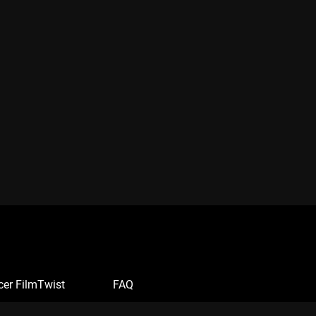
cer FilmTwist
FAQ