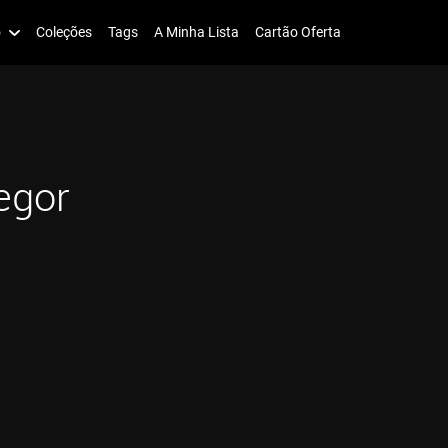
o
Coleções
Tags
A Minha Lista
Cartão Oferta
egor