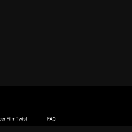
cer FilmTwist
FAQ