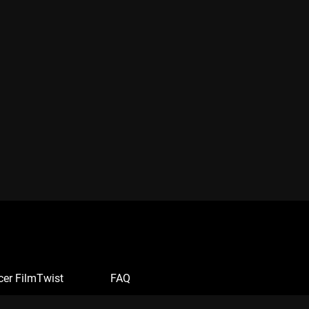
cer FilmTwist
FAQ