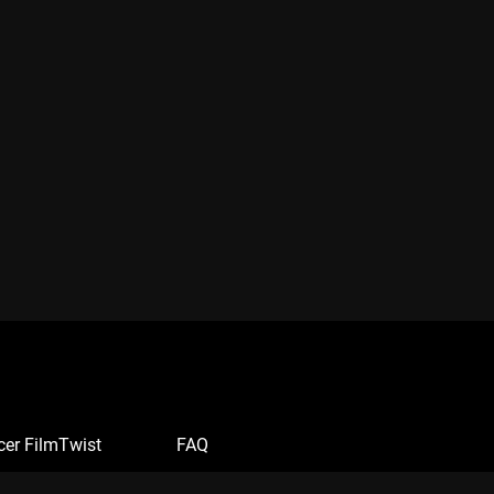
cer FilmTwist
FAQ