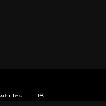
cer FilmTwist
FAQ