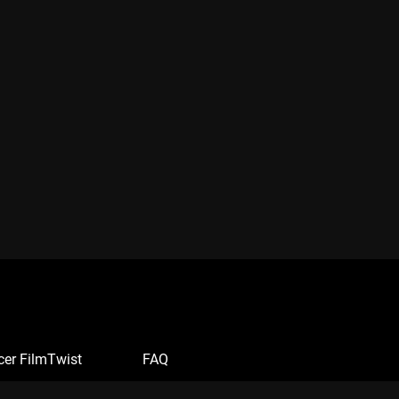
cer FilmTwist
FAQ