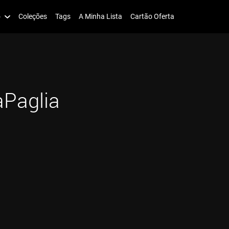
o
Coleções
Tags
A Minha Lista
Cartão Oferta
aPaglia