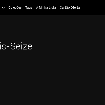
o
Coleções
Tags
A Minha Lista
Cartão Oferta
is-Seize