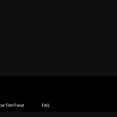
cer FilmTwist
FAQ