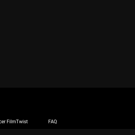
cer FilmTwist
FAQ